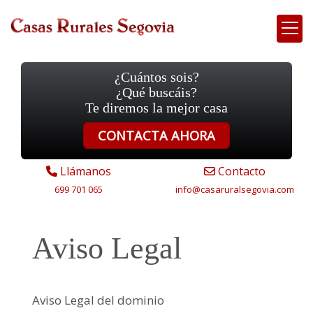
¿Cuántos sois?
¿Qué buscáis?
Te diremos la mejor casa
CONTACTA AHORA
Llámanos
Contacto
699 701 065
info
casaruralsegovia.com
Aviso Legal
Aviso Legal del dominio