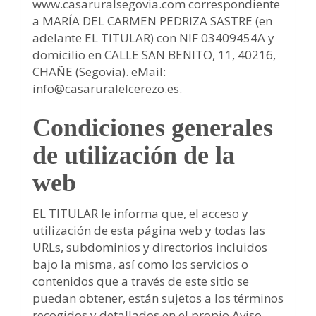
www.casaruralsegovia.com
correspondiente
a
MARÍA DEL CARMEN PEDRIZA SASTRE
(en
adelante EL TITULAR) con
NIF
03409454A
y
domicilio en
CALLE SAN BENITO, 11
,
40216
,
CHAÑE
(
Segovia
). eMail:
info@casaruralelcerezo.es
.
Condiciones generales
de utilización de la
web
EL TITULAR le informa que, el acceso y
utilización de esta página web y todas las
URLs, subdominios y directorios incluidos
bajo la misma, así como los servicios o
contenidos que a través de este sitio se
puedan obtener, están sujetos a los términos
recogidos y detallados en el propio Aviso