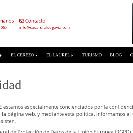
manos
Contacto
 065
info
casaruralsegovia.com
EL CEREZO
EL LAUREL
TURISMO
BLOG
C
cidad
E
estamos especialmente concienciados por la confidenci
de la página web, y mediante esta política, informamos al
sisten.
eneral de Protección de Datos de la Unión Europea (RGPD