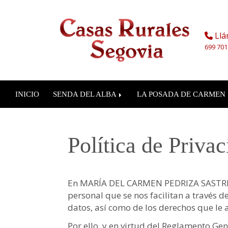
Llá
699 701
INICIO
SENDA DEL ALBA
LA POSADA DE CARMEN
Política de Priva
En
MARÍA DEL CARMEN PEDRIZA SASTR
personal que se nos facilitan a través 
datos, así como de los derechos que le a
Por ello, y en virtud del Reglamento G